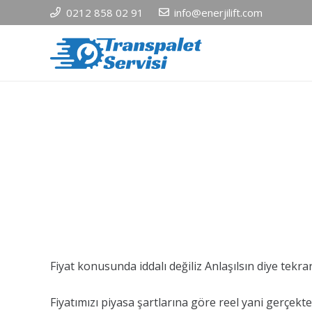
0212 858 02 91
info@enerjilift.com
Fiyat konusunda iddalı değiliz Anlaşılsın diye tekra
Fiyatımızı piyasa şartlarına göre reel yani gerçekte