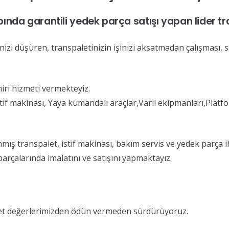
pında garantili yedek parça satışı yapan lider tra
nizi düşüren, transpaletinizin işinizi aksatmadan çalışması, s
iri hizmeti vermekteyiz.
stif makinası, Yaya kumandalı araçlar,Varil ekipmanları,Platf
ş transpalet, istif makinası, bakım servis ve yedek parça ih
arçalarında imalatını ve satışını yapmaktayız.
ket değerlerimizden ödün vermeden sürdürüyoruz.