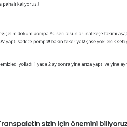
 pahalı kalıyoruz..!
eğişelim döküm pompa AC seri olsun orjinal keçe takımı aşağı 
yaptı sadece pompa!! bakın teker yok! şase yok! elcik seti yo
temizledi yolladı 1 yada 2 ay sonra yine arıza yaptı ve yine ay
Transpaletin sizin için önemini biliyoruz