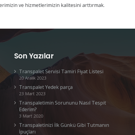
rimizin ve hizmetlerimizin kalitesini arttırmak.
Son Yazılar
Transpalet Servisi Tamiri Fiyat Listesi
20 Aralık 2023
Transpalet Yedek parça
23 Mart 2023
Transpaletimin Sorununu Nasıl Tespit
Ederim?
3 Mart 2020
Transpaletinizi İlk Günkü Gibi Tutmanın
İpuçları