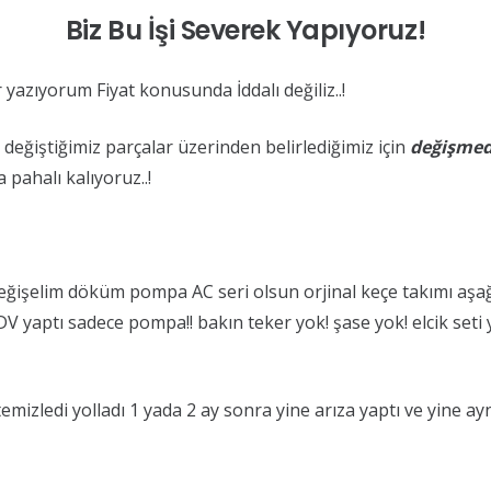
Biz Bu İşi Severek Yapıyoruz!
r yazıyorum Fiyat konusunda İddalı değiliz..!
 değiştiğimiz parçalar üzerinden belirlediğimiz için
değişmed
 pahalı kalıyoruz..!
eğişelim döküm pompa AC seri olsun orjinal keçe takımı aşağı 
yaptı sadece pompa!! bakın teker yok! şase yok! elcik seti yo
temizledi yolladı 1 yada 2 ay sonra yine arıza yaptı ve yine ay