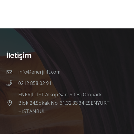
İletişim
info@enerjilift.com
0212 858 02 91
ENERJİ LİFT Alkop San. Sitesi Otopark
Blok 24.Sokak No: 31.32.33.34 ESENYURT
– İSTANBUL