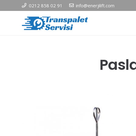
0212 858 02 91
info@enerjilift.com
Pasl